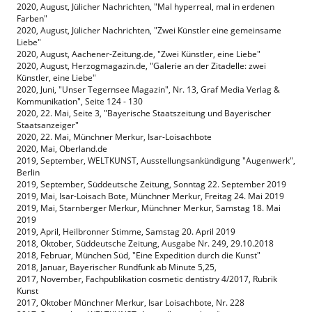
2020, August, Jülicher Nachrichten, "Mal hyperreal, mal in erdenen
Farben"
2020, August, Jülicher Nachrichten, "Zwei Künstler eine gemeinsame
Liebe"
2020, August, Aachener-Zeitung.de, "Zwei Künstler, eine Liebe"
2020, August, Herzogmagazin.de, "Galerie an der Zitadelle: zwei
Künstler, eine Liebe"
2020, Juni, "Unser Tegernsee Magazin", Nr. 13, Graf Media Verlag &
Kommunikation", Seite 124 - 130
2020, 22. Mai, Seite 3, "Bayerische Staatszeitung und Bayerischer
Staatsanzeiger"
2020, 22. Mai, Münchner Merkur, Isar-Loisachbote
2020, Mai, Oberland.de
2019, September, WELTKUNST, Ausstellungsankündigung "Augenwerk",
Berlin
2019, September, Süddeutsche Zeitung, Sonntag 22. September 2019
2019, Mai, Isar-Loisach Bote, Münchner Merkur, Freitag 24. Mai 2019
2019, Mai, Starnberger Merkur, Münchner Merkur, Samstag 18. Mai
2019
2019, April, Heilbronner Stimme, Samstag 20. April 2019
2018, Oktober, Süddeutsche Zeitung, Ausgabe Nr. 249, 29.10.2018
2018, Februar, München Süd, "Eine Expedition durch die Kunst"
2018, Januar, Bayerischer Rundfunk ab Minute 5,25,
2017, November, Fachpublikation cosmetic dentistry 4/2017, Rubrik
Kunst
2017, Oktober Münchner Merkur, Isar Loisachbote, Nr. 228