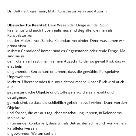
Dr. Bettina Krogemann, M.A., Kunsthistorikerin und Autorin.
Überschärfte Realität:
Dem Wesen der Dinge auf der Spur
Realismus und auch Hyperrealismus sind Begriffe, die man als
Kunsthistoriker
mit der Malerei von Sandra Kolondam verbindet. Denn was sehen wir
prima vista
in ihren Gemälden? Immer sind es Gegenstände oder reale Dinge. Mal
sind sie in
der Totalen erfasst, mal in einem Ausschnitt, der so gewählt ist, das wir
erst beim
eingehenden Betrachten erkennen, dass die gewählte Perspektive
Ungewohntes,
leicht zu Übersehendes für uns sichtbar macht. Unser Blick wird auch
auf
gegenständliche Objekte und Stoffe gelenkt, die sehr exakt und
detailgenau
gemalt sind, so dass sie schließlich geheimnisvoll wirken. Dann werden
Objekte
und Körper, die wir aus täglicher Anschauung kennen, in Kolondams
Malerei so
miteinander kombiniert, dass wir als Betrachter schließlich vor kleinen
Paralleluniversen,
ungewohnten Welten stehen.