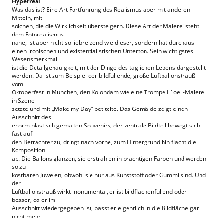
Hyperreal
Was das ist? Eine Art Fortführung des Realismus aber mit anderen
Mitteln, mit
solchen, die die Wirklichkeit übersteigern. Diese Art der Malerei steht
dem Fotorealismus
nahe, ist aber nicht so liebreizend wie dieser, sondern hat durchaus
einen ironischen und existentialistischen Unterton. Sein wichtigstes
Wesensmerkmal
ist die Detailgenauigkeit, mit der Dinge des täglichen Lebens dargestellt
werden. Da ist zum Beispiel der bildfüllende, große Luftballonstrauß
vom
Oktoberfest in München, den Kolondam wie eine Trompe L´oeil-Malerei
in Szene
setzte und mit „Make my Day“ betitelte. Das Gemälde zeigt einen
Ausschnitt des
enorm plastisch gemalten Souvenirs, der zentrale Bildteil bewegt sich
fast auf
den Betrachter zu, dringt nach vorne, zum Hintergrund hin flacht die
Komposition
ab. Die Ballons glänzen, sie erstrahlen in prächtigen Farben und werden
so zu
kostbaren Juwelen, obwohl sie nur aus Kunststoff oder Gummi sind. Und
der
Luftballonstrauß wirkt monumental, er ist bildflächenfüllend oder
besser, da er im
Ausschnitt wiedergegeben ist, passt er eigentlich in die Bildfläche gar
nicht mehr