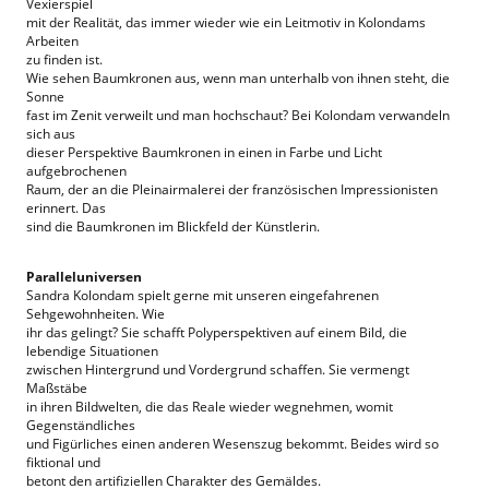
Vexierspiel
mit der Realität, das immer wieder wie ein Leitmotiv in Kolondams
Arbeiten
zu finden ist.
Wie sehen Baumkronen aus, wenn man unterhalb von ihnen steht, die
Sonne
fast im Zenit verweilt und man hochschaut? Bei Kolondam verwandeln
sich aus
dieser Perspektive Baumkronen in einen in Farbe und Licht
aufgebrochenen
Raum, der an die Pleinairmalerei der französischen Impressionisten
erinnert. Das
sind die Baumkronen im Blickfeld der Künstlerin.
Paralleluniversen
Sandra Kolondam spielt gerne mit unseren eingefahrenen
Sehgewohnheiten. Wie
ihr das gelingt? Sie schafft Polyperspektiven auf einem Bild, die
lebendige Situationen
zwischen Hintergrund und Vordergrund schaffen. Sie vermengt
Maßstäbe
in ihren Bildwelten, die das Reale wieder wegnehmen, womit
Gegenständliches
und Figürliches einen anderen Wesenszug bekommt. Beides wird so
fiktional und
betont den artifiziellen Charakter des Gemäldes.