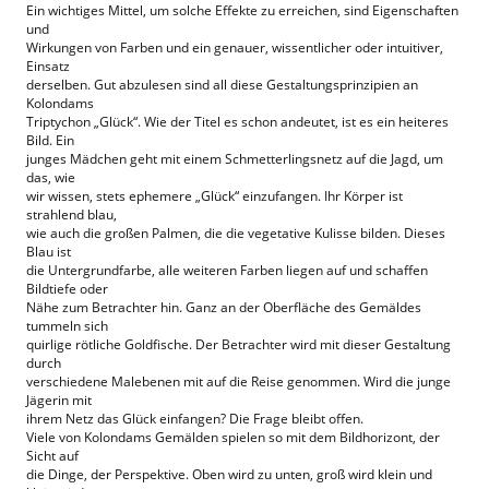
Ein wichtiges Mittel, um solche Effekte zu erreichen, sind Eigenschaften
und
Wirkungen von Farben und ein genauer, wissentlicher oder intuitiver,
Einsatz
derselben. Gut abzulesen sind all diese Gestaltungsprinzipien an
Kolondams
Triptychon „Glück“. Wie der Titel es schon andeutet, ist es ein heiteres
Bild. Ein
junges Mädchen geht mit einem Schmetterlingsnetz auf die Jagd, um
das, wie
wir wissen, stets ephemere „Glück“ einzufangen. Ihr Körper ist
strahlend blau,
wie auch die großen Palmen, die die vegetative Kulisse bilden. Dieses
Blau ist
die Untergrundfarbe, alle weiteren Farben liegen auf und schaffen
Bildtiefe oder
Nähe zum Betrachter hin. Ganz an der Oberfläche des Gemäldes
tummeln sich
quirlige rötliche Goldfische. Der Betrachter wird mit dieser Gestaltung
durch
verschiedene Malebenen mit auf die Reise genommen. Wird die junge
Jägerin mit
ihrem Netz das Glück einfangen? Die Frage bleibt offen.
Viele von Kolondams Gemälden spielen so mit dem Bildhorizont, der
Sicht auf
die Dinge, der Perspektive. Oben wird zu unten, groß wird klein und