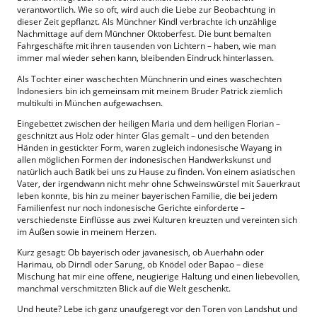
verantwortlich. Wie so oft, wird auch die Liebe zur Beobachtung in
dieser Zeit gepflanzt. Als Münchner Kindl verbrachte ich unzählige
Nachmittage auf dem Münchner Oktoberfest. Die bunt bemalten
Fahrgeschäfte mit ihren tausenden von Lichtern – haben, wie man
immer mal wieder sehen kann, bleibenden Eindruck hinterlassen.
Als Tochter einer waschechten Münchnerin und eines waschechten
Indonesiers bin ich gemeinsam mit meinem Bruder Patrick ziemlich
multikulti in München aufgewachsen.
Eingebettet zwischen der heiligen Maria und dem heiligen Florian –
geschnitzt aus Holz oder hinter Glas gemalt – und den betenden
Händen in gestickter Form, waren zugleich indonesische Wayang in
allen möglichen Formen der indonesischen Handwerkskunst und
natürlich auch Batik bei uns zu Hause zu finden. Von einem asiatischen
Vater, der irgendwann nicht mehr ohne Schweinswürstel mit Sauerkraut
leben konnte, bis hin zu meiner bayerischen Familie, die bei jedem
Familienfest nur noch indonesische Gerichte einforderte –
verschiedenste Einflüsse aus zwei Kulturen kreuzten und vereinten sich
im Außen sowie in meinem Herzen.
Kurz gesagt: Ob bayerisch oder javanesisch, ob Auerhahn oder
Harimau, ob Dirndl oder Sarung, ob Knödel oder Bapao – diese
Mischung hat mir eine offene, neugierige Haltung und einen liebevollen,
manchmal verschmitzten Blick auf die Welt geschenkt.
Und heute? Lebe ich ganz unaufgeregt vor den Toren von Landshut und